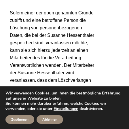
Sofern einer der oben genannten Gründe
zutrifft und eine betroffene Person die
Löschung von personenbezogenen
Daten, die bei der Susanne Hessenthaler
gespeichert sind, veranlassen möchte,
kann sie sich hierzu jederzeit an einen
Mitarbeiter des für die Verarbeitung
Verantwortlichen wenden. Der Mitarbeiter
der Susanne Hessenthaler wird
veranlassen, dass dem Löschverlangen
unverzüglich nachgekommen wird.
Wir verwenden Cookies, um Ihnen die bestmögliche Erfahrung
auf unserer Website zu bieten.
Wurden die personenbezogenen Daten
Sie können mehr darüber erfahren, welche Cookies wir
von der Susanne Hessenthaler öffentlich
verwenden, oder sie unter
Einstellungen
deaktivieren.
gemacht und ist unser Unternehmen als
Zustimmen
Ablehnen
Verantwortlicher gemäß Art. 17 Abs. 1